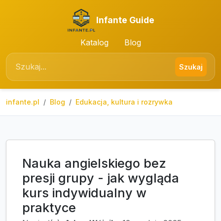
Infante Guide
Katalog
Blog
Szukaj
infante.pl
Blog
Edukacja, kultura i rozrywka
Nauka angielskiego bez
presji grupy - jak wygląda
kurs indywidualny w
praktyce