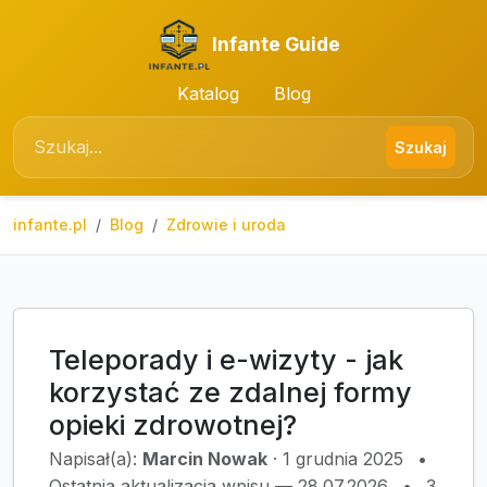
Infante Guide
Katalog
Blog
Szukaj
infante.pl
Blog
Zdrowie i uroda
Teleporady i e-wizyty - jak
korzystać ze zdalnej formy
opieki zdrowotnej?
Napisał(a):
Marcin Nowak
·
1 grudnia 2025
•
Ostatnia aktualizacja wpisu — 28.07.2026
•
3