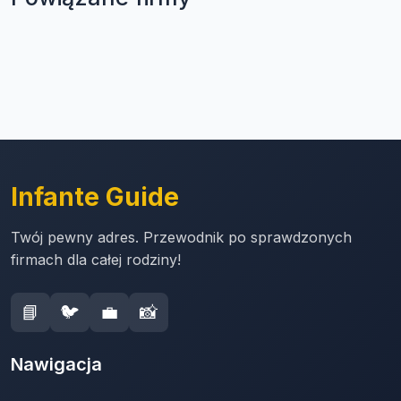
Infante Guide
Twój pewny adres. Przewodnik po sprawdzonych
firmach dla całej rodziny!
📘
🐦
💼
📸
Nawigacja