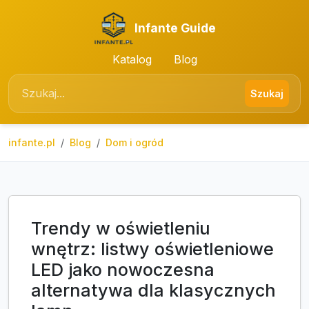
Infante Guide
Katalog
Blog
Szukaj
infante.pl
Blog
Dom i ogród
Trendy w oświetleniu
wnętrz: listwy oświetleniowe
LED jako nowoczesna
alternatywa dla klasycznych