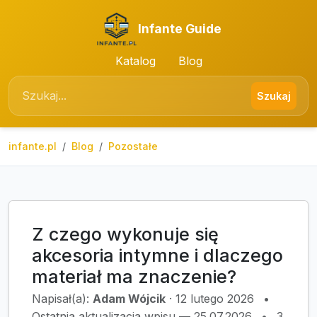
Infante Guide
Katalog
Blog
Szukaj
infante.pl
Blog
Pozostałe
Z czego wykonuje się
akcesoria intymne i dlaczego
materiał ma znaczenie?
Napisał(a):
Adam Wójcik
·
12 lutego 2026
•
Ostatnia aktualizacja wpisu — 25.07.2026
•
3