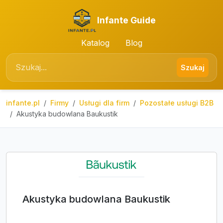
Infante Guide
Katalog
Blog
Szukaj
infante.pl
Firmy
Usługi dla firm
Pozostałe usługi B2B
Akustyka budowlana Baukustik
Akustyka budowlana Baukustik