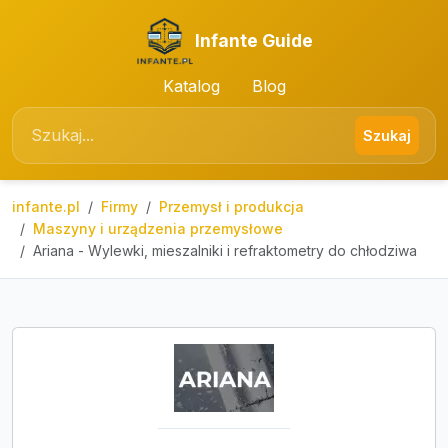
Infante Guide
Katalog
Blog
Szukaj
infante.pl
Firmy
Przemysł i produkcja
Maszyny i urządzenia przemysłowe
Ariana - Wylewki, mieszalniki i refraktometry do chłodziwa