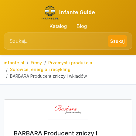
Infante Guide
Katalog
Blog
Szukaj
infante.pl
Firmy
Przemysł i produkcja
Surowce, energia i recykling
BARBARA Producent zniczy i wkładów
BARBARA Producent zniczy i