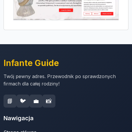
Infante Guide
Twój pewny adres. Przewodnik po sprawdzonych
firmach dla całej rodziny!
📘
🐦
💼
📸
Nawigacja