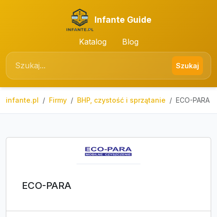
Infante Guide
Katalog
Blog
Szukaj
infante.pl
Firmy
BHP, czystość i sprzątanie
ECO-PARA
ECO-PARA