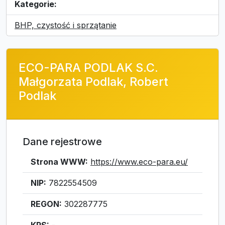
Kategorie:
BHP, czystość i sprzątanie
ECO-PARA PODLAK S.C.
Małgorzata Podlak, Robert
Podlak
Dane rejestrowe
Strona WWW:
https://www.eco-para.eu/
NIP:
7822554509
REGON:
302287775