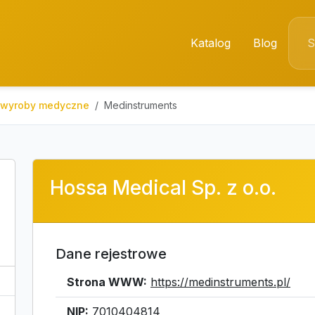
Katalog
Blog
i wyroby medyczne
Medinstruments
Hossa Medical Sp. z o.o.
Dane rejestrowe
Strona WWW:
https://medinstruments.pl/
NIP:
7010404814