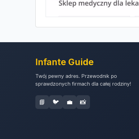
Infante Guide
Twój pewny adres. Przewodnik po
sprawdzonych firmach dla całej rodziny!
📘
🐦
💼
📸