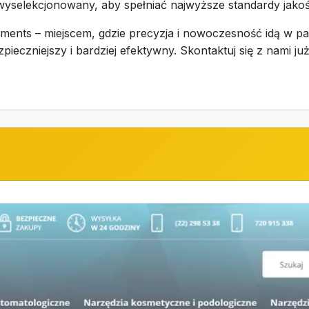
e wyselekcjonowany, aby spełniać najwyższe standardy jakoś
ents – miejscem, gdzie precyzja i nowoczesność idą w p
pieczniejszy i bardziej efektywny. Skontaktuj się z nami ju