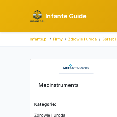
Infante Guide
infante.pl
Firmy
Zdrowie i uroda
Sprzęt 
Medinstruments
Kategorie:
Zdrowie i uroda