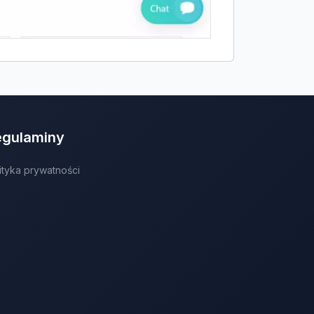
egulaminy
ityka prywatności