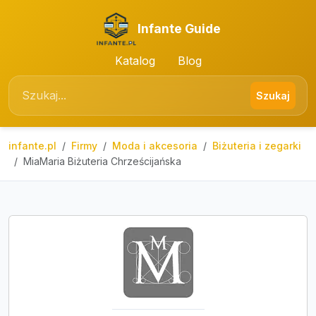
Infante Guide
Katalog
Blog
Szukaj
infante.pl
Firmy
Moda i akcesoria
Biżuteria i zegarki
MiaMaria Biżuteria Chrześcijańska