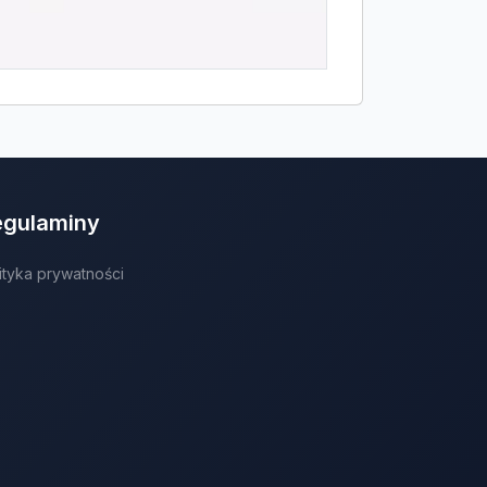
egulaminy
ityka prywatności