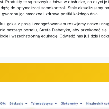
. Produkty te są niezwykle łatwe w obsłudze, co czyni j
y dążą do optymalizacji samokontroli. Stale aktualizujemy 
gwarantując smaczne i zdrowe posiłki każdego dnia.
toku, gdzie z pasją i zaangażowaniem rozwijamy nasze usłu
enia naszego portalu, Strefa Diabetyka, aby przekonać si
ie i wszechstronną edukację. Odwiedź nas już dziś i odkry