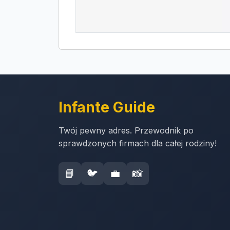
Infante Guide
Twój pewny adres. Przewodnik po
sprawdzonych firmach dla całej rodziny!
📘
🐦
💼
📸