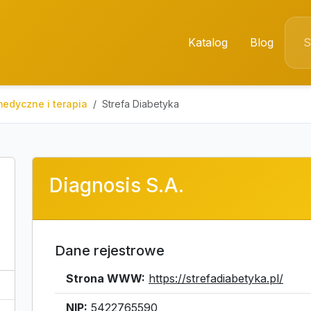
Katalog
Blog
medyczne i terapia
Strefa Diabetyka
Diagnosis S.A.
Dane rejestrowe
Strona WWW:
https://strefadiabetyka.pl/
NIP:
5422765590