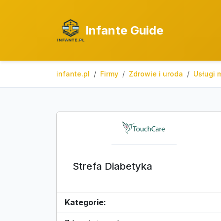
Infante Guide
infante.pl
Firmy
Zdrowie i uroda
Usługi 
Strefa Diabetyka
Kategorie: