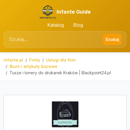
Infante Guide
Katalog
Blog
Szukaj
infante.pl
Firmy
Usługi dla firm
Biuro i artykuły biurowe
Tusze i tonery do drukarek Kraków | Blackpoint24.pl