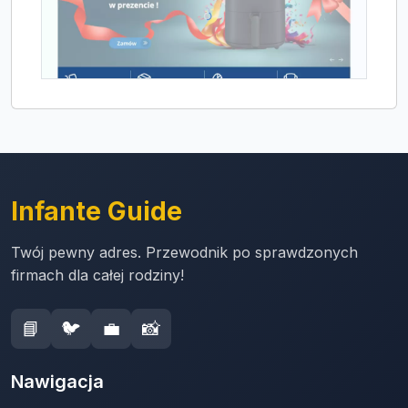
Infante Guide
Twój pewny adres. Przewodnik po sprawdzonych
firmach dla całej rodziny!
📘
🐦
💼
📸
Nawigacja