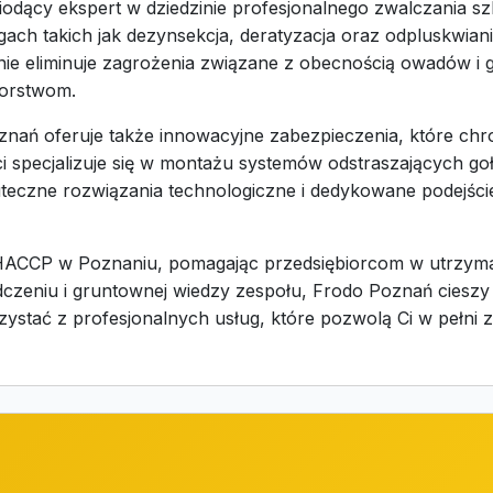
odący ekspert w dziedzinie profesjonalnego zwalczania sz
gach takich jak dezynsekcja, deratyzacja oraz odpluskwia
e eliminuje zagrożenia związane z obecnością owadów i 
iorstwom.
znań oferuje także innowacyjne zabezpieczenia, które chr
 specjalizuje się w montażu systemów odstraszających gołę
teczne rozwiązania technologiczne i dedykowane podejście 
 HACCP w Poznaniu, pomagając przedsiębiorcom w utrzym
czeniu i gruntownej wiedzy zespołu, Frodo Poznań cieszy 
rzystać z profesjonalnych usług, które pozwolą Ci w pełni 