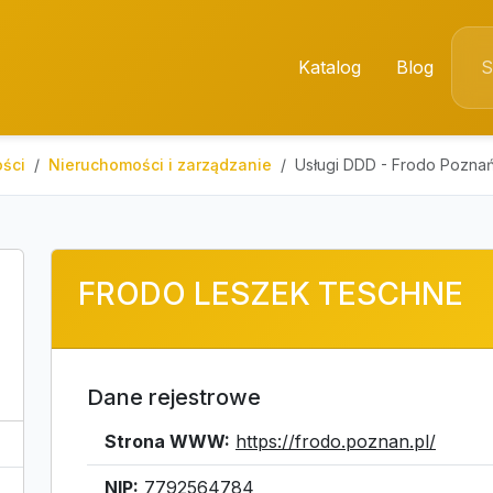
Katalog
Blog
ści
Nieruchomości i zarządzanie
Usługi DDD - Frodo Pozna
FRODO LESZEK TESCHNE
Dane rejestrowe
Strona WWW:
https://frodo.poznan.pl/
NIP:
7792564784