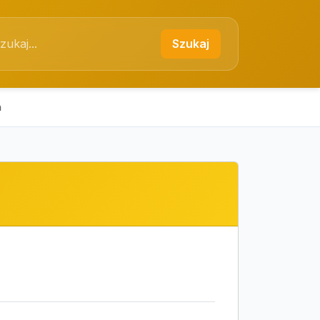
Szukaj
ń