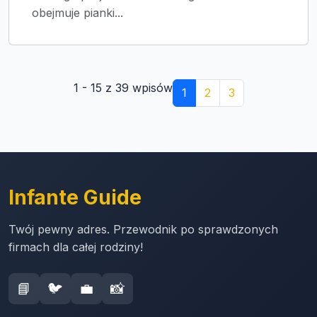
obejmuje pianki...
1 - 15 z 39 wpisów
1
2
3
Infante Guide
Twój pewny adres. Przewodnik po sprawdzonych
firmach dla całej rodziny!
📘
🐦
💼
📸