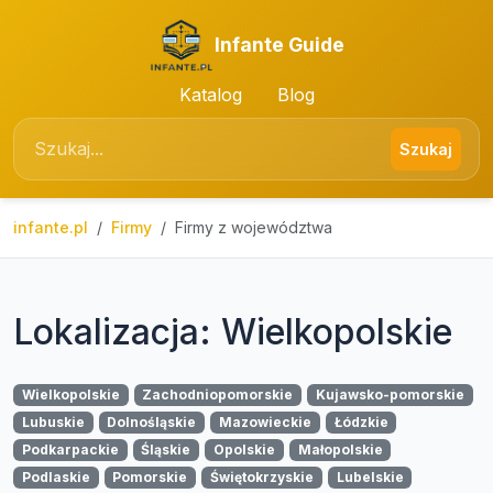
Infante Guide
Katalog
Blog
Szukaj
infante.pl
Firmy
Firmy z województwa
Lokalizacja: Wielkopolskie
Wielkopolskie
Zachodniopomorskie
Kujawsko-pomorskie
Lubuskie
Dolnośląskie
Mazowieckie
Łódzkie
Podkarpackie
Śląskie
Opolskie
Małopolskie
Podlaskie
Pomorskie
Świętokrzyskie
Lubelskie