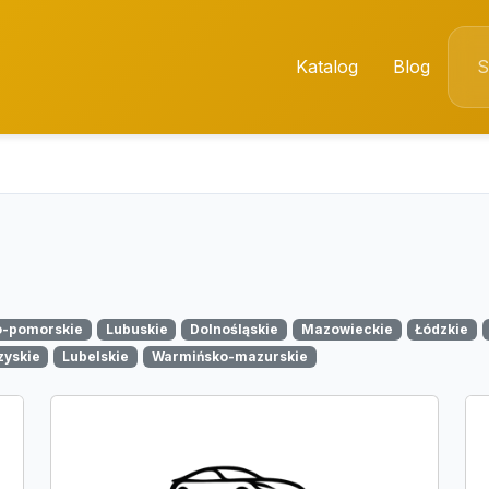
Katalog
Blog
o-pomorskie
Lubuskie
Dolnośląskie
Mazowieckie
Łódzkie
zyskie
Lubelskie
Warmińsko-mazurskie