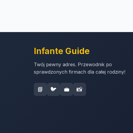
Infante Guide
Twój pewny adres. Przewodnik po
sprawdzonych firmach dla całej rodziny!
📘
🐦
💼
📸