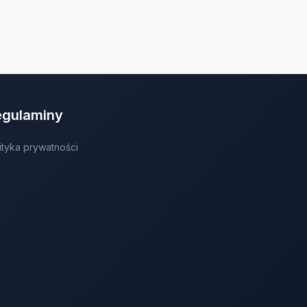
egulaminy
ityka prywatności