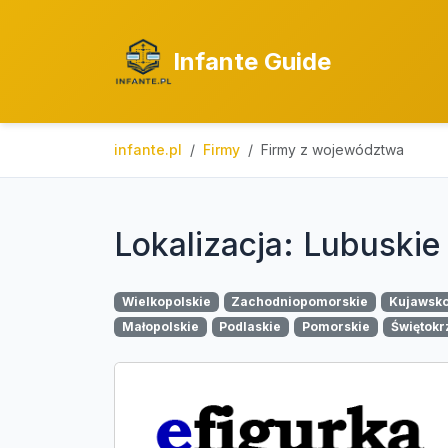
Infante Guide
infante.pl
Firmy
Firmy z województwa
Lokalizacja: Lubuskie
Wielkopolskie
Zachodniopomorskie
Kujawsk
Małopolskie
Podlaskie
Pomorskie
Świętokr