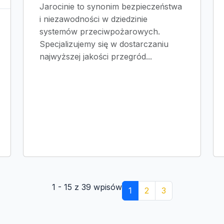
Jarocinie to synonim bezpieczeństwa
i niezawodności w dziedzinie
systemów przeciwpożarowych.
Specjalizujemy się w dostarczaniu
najwyższej jakości przegród...
1 - 15 z 39 wpisów
1
2
3