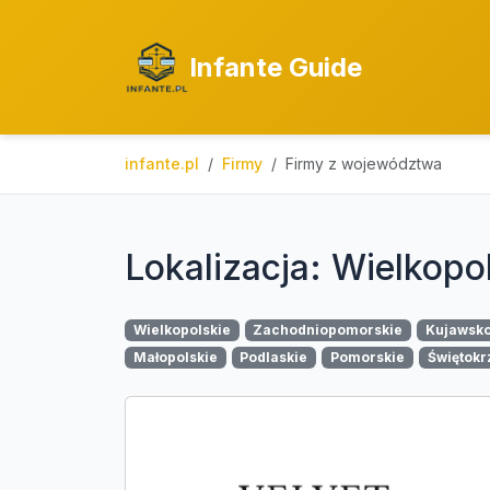
Infante Guide
infante.pl
Firmy
Firmy z województwa
Lokalizacja: Wielkopo
Wielkopolskie
Zachodniopomorskie
Kujawsk
Małopolskie
Podlaskie
Pomorskie
Świętokr