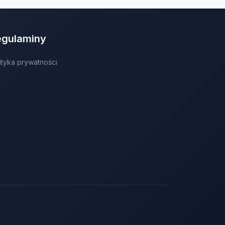
egulaminy
ityka prywatności