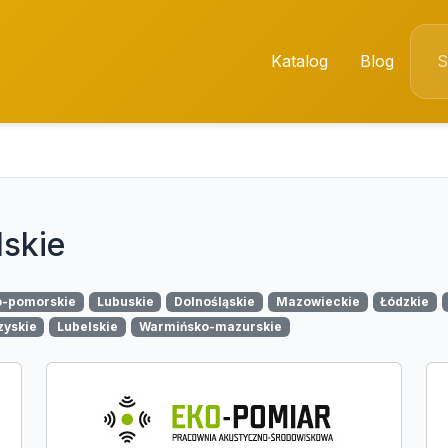
Katalog
Blog
lskie
o-pomorskie
Lubuskie
Dolnośląskie
Mazowieckie
Łódzkie
zyskie
Lubelskie
Warmińsko-mazurskie