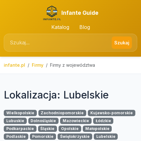
Infante Guide
Katalog
Blog
Szukaj
infante.pl
Firmy
Firmy z województwa
Lokalizacja: Lubelskie
Wielkopolskie
Zachodniopomorskie
Kujawsko-pomorskie
Lubuskie
Dolnośląskie
Mazowieckie
Łódzkie
Podkarpackie
Śląskie
Opolskie
Małopolskie
Podlaskie
Pomorskie
Świętokrzyskie
Lubelskie