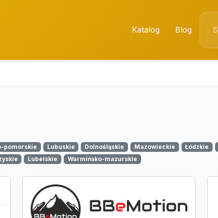
Katalog
Blog
o-pomorskie
Lubuskie
Dolnośląskie
Mazowieckie
Łódzkie
zyskie
Lubelskie
Warmińsko-mazurskie