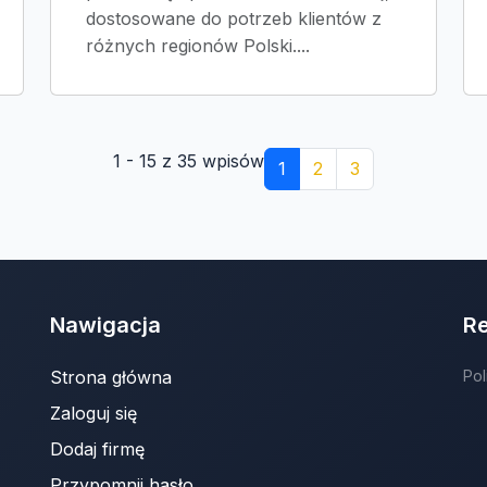
dostosowane do potrzeb klientów z
różnych regionów Polski....
1 - 15 z 35 wpisów
1
2
3
Nawigacja
R
Strona główna
Pol
Zaloguj się
Dodaj firmę
Przypomnij hasło