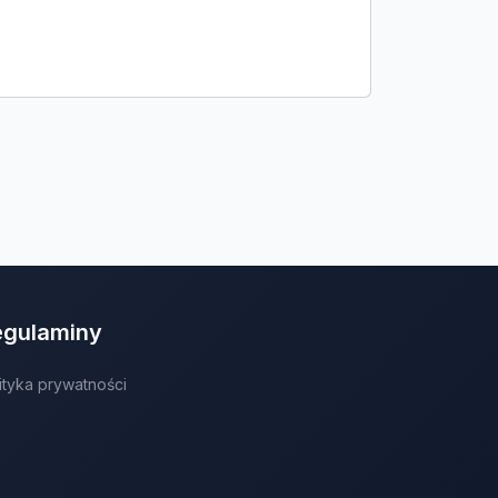
egulaminy
ityka prywatności