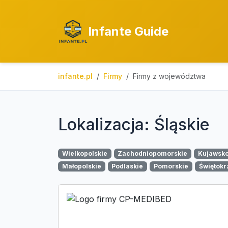
Infante Guide
infante.pl
Firmy
Firmy z województwa
Lokalizacja: Śląskie
Wielkopolskie
Zachodniopomorskie
Kujawsk
Małopolskie
Podlaskie
Pomorskie
Świętokr