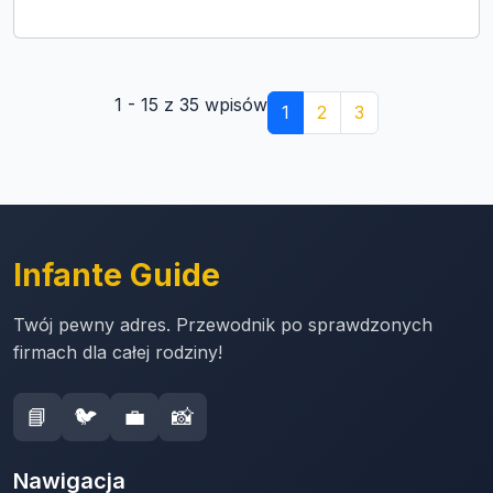
1 - 15 z 35 wpisów
1
2
3
Infante Guide
Twój pewny adres. Przewodnik po sprawdzonych
firmach dla całej rodziny!
📘
🐦
💼
📸
Nawigacja