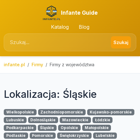
Infante Guide
Katalog
Blog
Szukaj
infante.pl
Firmy
Firmy z województwa
Lokalizacja: Śląskie
Wielkopolskie
Zachodniopomorskie
Kujawsko-pomorskie
Lubuskie
Dolnośląskie
Mazowieckie
Łódzkie
Podkarpackie
Śląskie
Opolskie
Małopolskie
Podlaskie
Pomorskie
Świętokrzyskie
Lubelskie