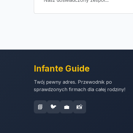
Nasz doświadczony zespół...
Infante Guide
Twój pewny adres. Przewodnik po
sprawdzonych firmach dla całej rodziny!
📘
🐦
💼
📸