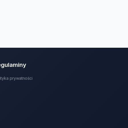
egulaminy
ityka prywatności