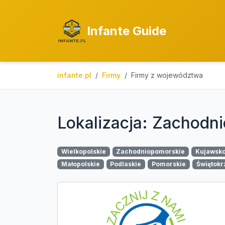
Infante Guide
infante.pl
Firmy
Firmy z województwa
Lokalizacja: Zachodn
Wielkopolskie
Zachodniopomorskie
Kujawsk
Małopolskie
Podlaskie
Pomorskie
Świętokr