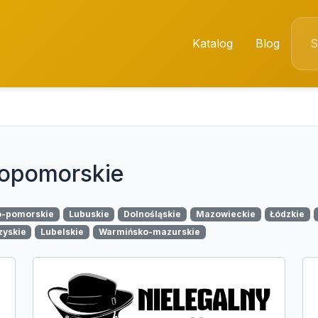
Katalog
Blog
iopomorskie
o-pomorskie
Lubuskie
Dolnośląskie
Mazowieckie
Łódzkie
zyskie
Lubelskie
Warmińsko-mazurskie