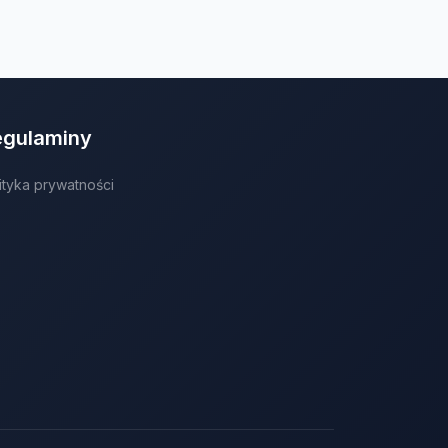
egulaminy
ityka prywatności