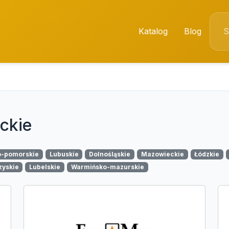
Katalog
Blog
ckie
o-pomorskie
Lubuskie
Dolnośląskie
Mazowieckie
Łódzkie
zyskie
Lubelskie
Warmińsko-mazurskie