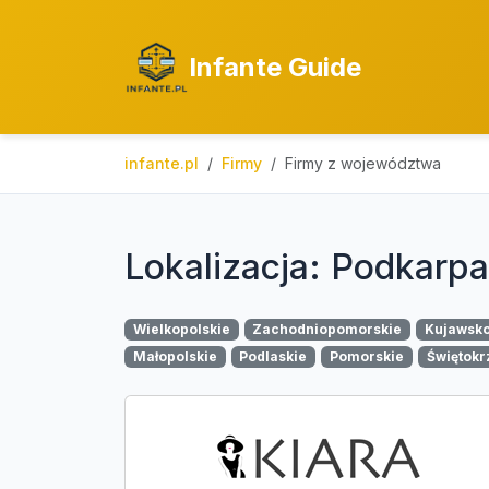
Infante Guide
infante.pl
Firmy
Firmy z województwa
Lokalizacja: Podkarpa
Wielkopolskie
Zachodniopomorskie
Kujawsk
Małopolskie
Podlaskie
Pomorskie
Świętokr