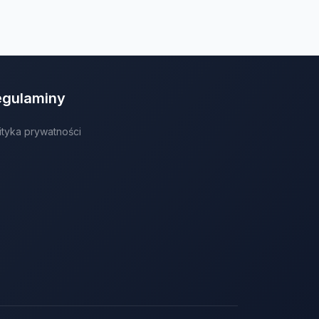
egulaminy
ityka prywatności