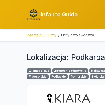
Infante Guide
infante.pl
Firmy
Firmy z województwa
Lokalizacja: Podkarpa
Wielkopolskie
Zachodniopomorskie
Kujawsk
Małopolskie
Podlaskie
Pomorskie
Świętokr