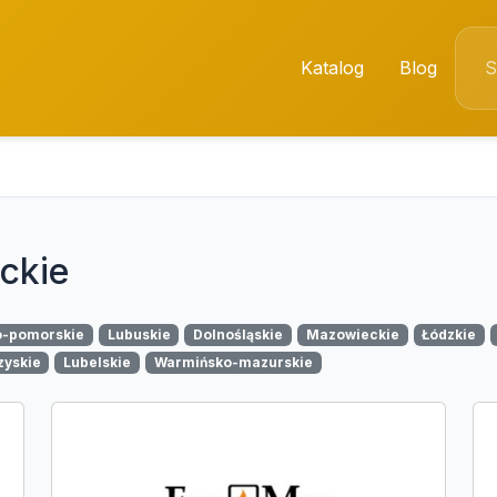
Katalog
Blog
ckie
o-pomorskie
Lubuskie
Dolnośląskie
Mazowieckie
Łódzkie
zyskie
Lubelskie
Warmińsko-mazurskie