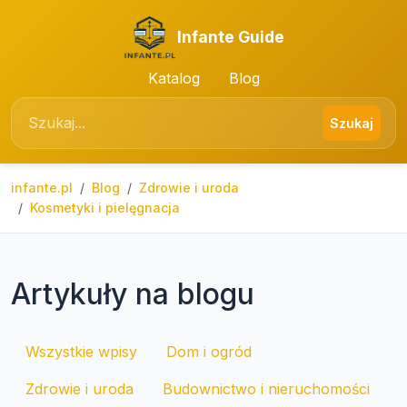
Infante Guide
Katalog
Blog
Szukaj
infante.pl
Blog
Zdrowie i uroda
Kosmetyki i pielęgnacja
Artykuły na blogu
Wszystkie wpisy
Dom i ogród
Zdrowie i uroda
Budownictwo i nieruchomości