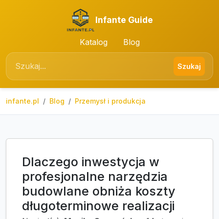
Infante Guide
Katalog
Blog
Szukaj
infante.pl
Blog
Przemysł i produkcja
Dlaczego inwestycja w
profesjonalne narzędzia
budowlane obniża koszty
długoterminowe realizacji