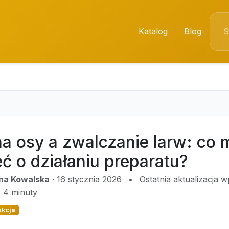
Katalog
Blog
a osy a zwalczanie larw: co 
ć o działaniu preparatu?
na Kowalska
·
16 stycznia 2026
•
Ostatnia aktualizacja 
4 minuty
ukcja