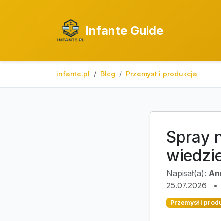
Infante Guide
infante.pl
Blog
Przemysł i produkcja
Spray n
wiedzie
Napisał(a):
An
25.07.2026
•
Przemysł i prod