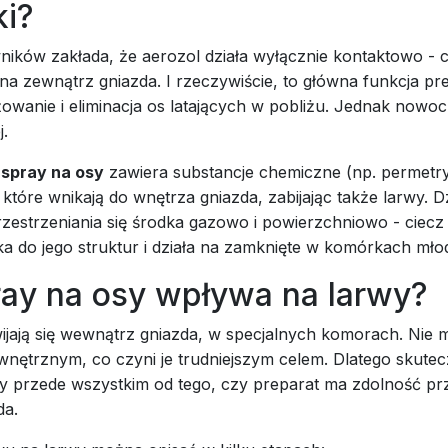
ki?
ników zakłada, że aerozol działa wyłącznie kontaktowo - 
 na zewnątrz gniazda. I rzeczywiście, to główna funkcja pr
żowanie i eliminacja os latających w pobliżu. Jednak nowo
j.
i
spray na osy
zawiera substancje chemiczne (np. permetr
 które wnikają do wnętrza gniazda, zabijając także larwy. Dz
zestrzeniania się środka gazowo i powierzchniowo - ciecz
ka do jego struktur i działa na zamknięte w komórkach mł
ray na osy wpływa na larwy?
ijają się wewnątrz gniazda, w specjalnych komorach. Nie 
wnętrznym, co czyni je trudniejszym celem. Dlatego skute
ży przede wszystkim od tego, czy preparat ma zdolność pr
da.