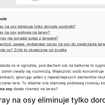
kule
y na osy eliminuje tylko dorosłe osobniki?
ay na osy wpływa na larwy?
ray nie poradzi sobie z larwami?
wrócić uwagę, wybierając spray na osy do zwalczania lar
nie os? Zrób to skutecznie od środka
iazda os w ogrodzie, pod dachem lub na balkonie to sygna
o zanim owady się rozmnożą. Większość osób koncentruje 
bnikach, ignorując jeden z najważniejszych elementów sk
lczanie larw. To właśnie one stanowią podstawę rozwoju kol
 na osy
działa również na larwy?
ay na osy eliminuje tylko dor