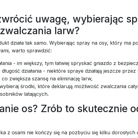
zwrócić uwagę, wybierając sp
 zwalczania larw?
ukt działa tak samo. Wybierając spray na osy, który ma po
wami, warto sprawdzić:
ałania - im większy, tym łatwiej spryskać gniazdo z bezpiecz
 długość działania - niektóre spraye działają jeszcze przez 
 co zwiększa szansę na eliminację larw,
wybieraj środki, które deklarują możliwość zwalczania całyc
osobników latających.
anie os? Zrób to skutecznie o
a z osami nie kończy się na pozbyciu się kilku dorosłych