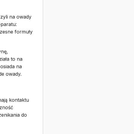
czyli na owady
eparatu:
czesne formuły
ynę,
iała to na
 osiada na
ode owady.
mają kontaktu
czność
zenikania do