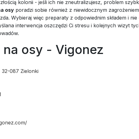
złością kolonii - jeśli ich nie zneutralizujesz, problem szyb
na osy
poradzi sobie również z niewidocznym zagrożenie
da. Wybieraj więc preparaty z odpowiednim składem i nie d
ślana interwencja oszczędzi Ci stresu i kolejnych wizyt ty
 owadów.
 na osy - Vigonez
 32-087 Zielonki
1
igonez.com/