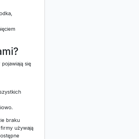
rodka,
ięciem
ami?
pojawiają się
szystkich
niowo.
ie braku
 firmy używają
dostępne