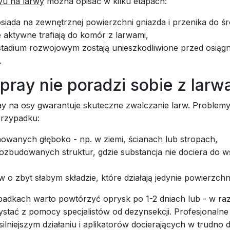
yu na larwy
można opisać w kilku etapach:
siada na zewnętrznej powierzchni gniazda i przenika do ś
 aktywne trafiają do komór z larwami,
tadium rozwojowym zostają unieszkodliwione przed osiągn
.
pray nie poradzi sobie z larw
ay na osy gwarantuje skuteczne zwalczanie larw. Problemy 
przypadku:
howanych głęboko - np. w ziemi, ścianach lub stropach,
rozbudowanych struktur, gdzie substancja nie dociera do w
 o zbyt słabym składzie, które działają jedynie powierzch
padkach warto powtórzyć oprysk po 1-2 dniach lub - w raz
ystać z pomocy specjalistów od dezynsekcji. Profesjonalne
ilniejszym działaniu i aplikatorów docierających w trudno 