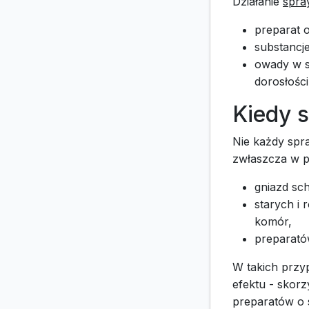
Działanie
spra
preparat o
substancje
owady w s
dorosłości
Kiedy s
Nie każdy spr
zwłaszcza w 
gniazd sc
starych i 
komór,
preparatów
W takich przy
efektu - skorz
preparatów o s