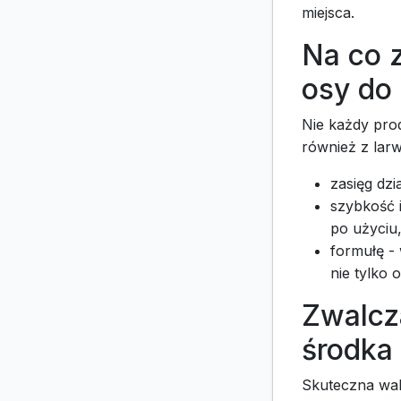
miejsca.
Na co 
osy do
Nie każdy prod
również z lar
zasięg dzi
szybkość i
po użyciu,
formułę - 
nie tylko 
Zwalcz
środka
Skuteczna walk