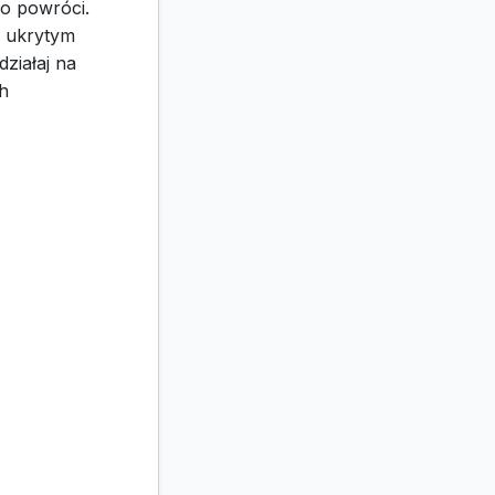
ko powróci.
m ukrytym
ziałaj na
ch