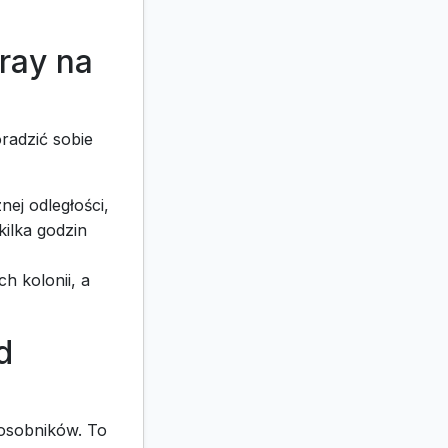
ray na
radzić sobie
nej odległości,
kilka godzin
h kolonii, a
d
 osobników. To