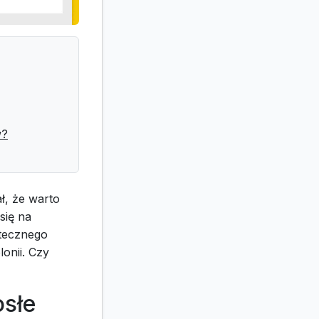
w?
ł, że warto
się na
utecznego
onii. Czy
osłe