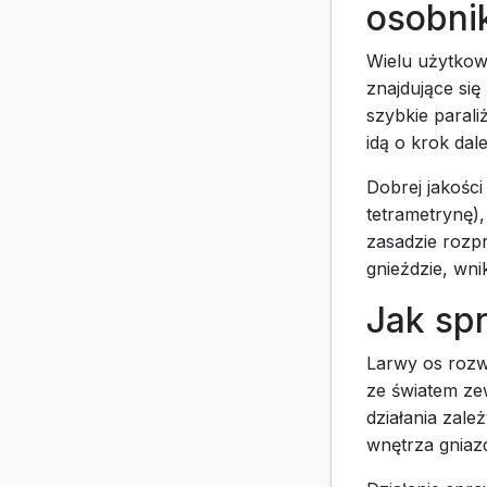
osobni
Wielu użytkow
znajdujące się
szybkie parali
idą o krok dale
Dobrej jakośc
tetrametrynę),
zasadzie rozpr
gnieździe, wni
Jak sp
Larwy os rozw
ze światem ze
działania zale
wnętrza gniaz