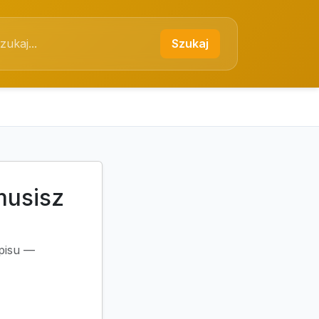
Szukaj
musisz
wpisu —