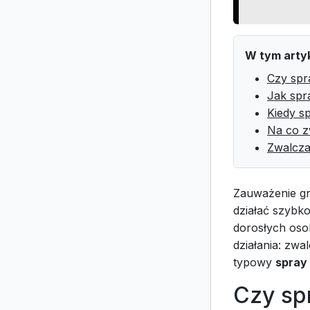
W tym arty
Czy spra
Jak spr
Kiedy sp
Na co z
Zwalcza
Zauważenie gn
działać szybk
dorosłych oso
działania: zwa
typowy
spray
Czy spr