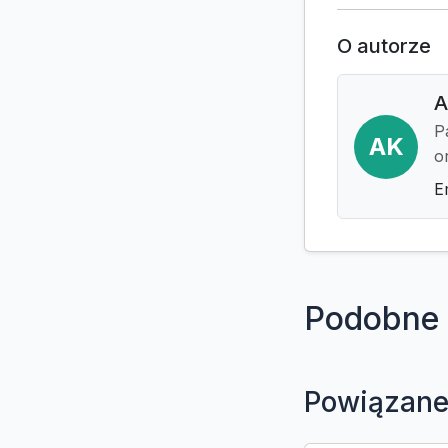
O autorze
A
P
AK
o
E
Podobne 
Powiązane