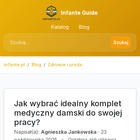
Infante Guide
Katalog
Blog
Szukaj
infante.pl
Blog
Zdrowie i uroda
Jak wybrać idealny komplet
medyczny damski do swojej
pracy?
Napisał(a):
Agnieszka Jankowska
·
23
października 2025
•
Ostatnia aktualizacja