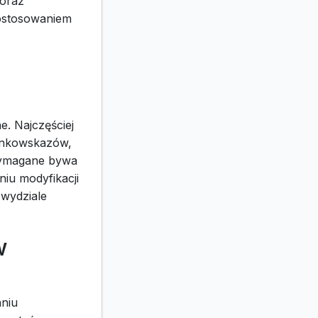
 oraz
dostosowaniem
e. Najczęściej
runkowskazów,
wymagane bywa
iu modyfikacji
 wydziale
w
niu