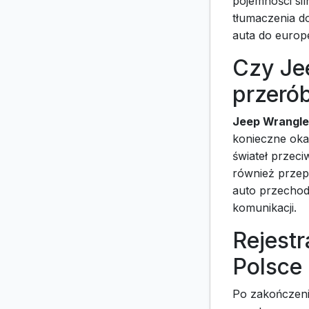
pojemności sil
tłumaczenia d
auta do europe
Czy Je
przerób
Jeep Wrangle
konieczne oka
świateł przec
również przep
auto przechodz
komunikacji.
Rejest
Polsce
Po zakończeni