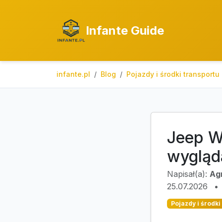
Infante Guide
infante.pl
Blog
Pojazdy i środki transportu
Jeep Wr
wygląda
Napisał(a):
Ag
25.07.2026
•
Pojazdy i środki