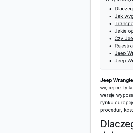
Dlacze
Jak wyg
Transpo
Jakie o
Czy Jee
Rejestr
Jeep Wr
Jeep Wr
Jeep Wrangle
więcej niż tyl
wersje wyposa
rynku europejs
procedur, kos
Dlacze