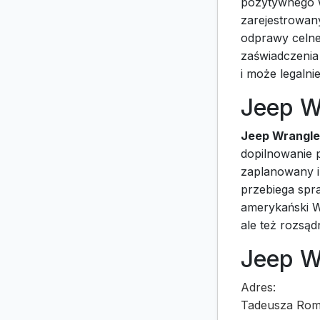
pozytywnego 
zarejestrowan
odprawy celne
zaświadczenia 
i może legalni
Jeep W
Jeep Wrangle
dopilnowanie 
zaplanowany i
przebiega spr
amerykański W
ale też rozsąd
Jeep W
Adres:
Tadeusza Rom