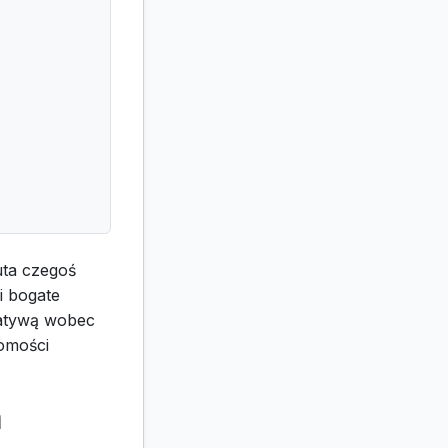
uta czegoś
i bogate
natywą wobec
jomości
a