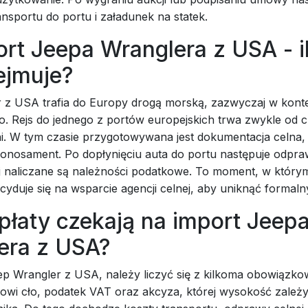
ansportu do portu i załadunek na statek.
rt Jeepa Wranglera z USA - i
ejmuje?
 z USA trafia do Europy drogą morską, zazwyczaj w kont
o. Rejs do jednego z portów europejskich trwa zwykle od 
ni. W tym czasie przygotowywana jest dokumentacja celna,
onosament. Po dopłynięciu auta do portu następuje odpra
j naliczane są należności podatkowe. To moment, w który
yduje się na wsparcie agencji celnej, aby uniknąć formal
płaty czekają na import Jeep
era z USA?
ep Wrangler z USA, należy liczyć się z kilkoma obowiązko
owi cło, podatek VAT oraz akcyza, której wysokość zależ