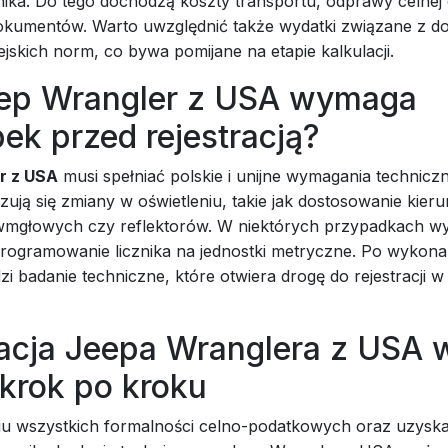
nika. Do tego dochodzą koszty transportu, odprawy celnej
okumentów. Warto uwzględnić także wydatki związane z 
jskich norm, co bywa pomijane na etapie kalkulacji.
ep Wrangler z USA wymaga
ek przed rejestracją?
r z USA
musi spełniać polskie i unijne wymagania techniczn
zują się zmiany w oświetleniu, takie jak dostosowanie kie
iwmgłowych czy reflektorów. W niektórych przypadkach 
rogramowanie licznika na jednostki metryczne. Po wykonan
i badanie techniczne, które otwiera drogę do rejestracji w
racja Jeepa Wranglera z USA 
 krok po kroku
u wszystkich formalności celno-podatkowych oraz uzyska