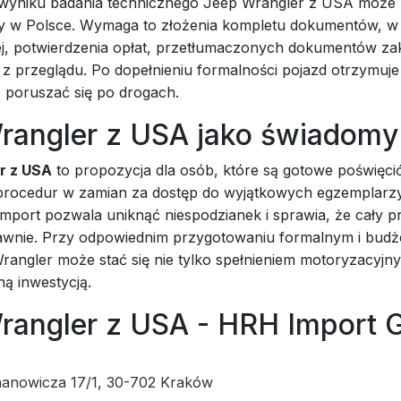
wyniku badania technicznego Jeep Wrangler z USA może 
y w Polsce. Wymaga to złożenia kompletu dokumentów, 
j, potwierdzenia opłat, przetłumaczonych dokumentów za
z przeglądu. Po dopełnieniu formalności pojazd otrzymuje 
e poruszać się po drogach.
rangler z USA jako świadom
r z USA
to propozycja dla osób, które są gotowe poświęci
procedur w zamian za dostęp do wyjątkowych egzemplarz
mport pozwala uniknąć niespodzianek i sprawia, że cały p
awnie. Przy odpowiednim przygotowaniu formalnym i bud
rangler może stać się nie tylko spełnieniem motoryzacyjn
ną inwestycją.
rangler z USA - HRH Import 
anowicza 17/1, 30-702 Kraków