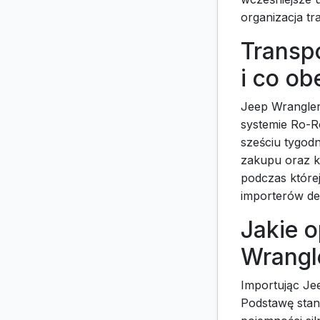
organizacja tr
Transpo
i co ob
Jeep Wrangler
systemie Ro-R
sześciu tygod
zakupu oraz k
podczas które
importerów dec
Jakie o
Wrangl
Importując Je
Podstawę stan