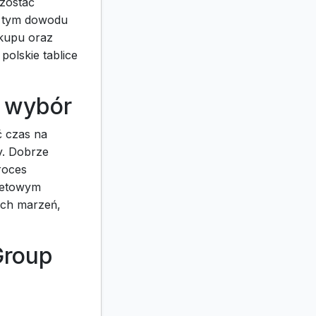
zostać
w tym dowodu
kupu oraz
polskie tablice
y wybór
ć czas na
y. Dobrze
roces
żetowym
ych marzeń,
Group