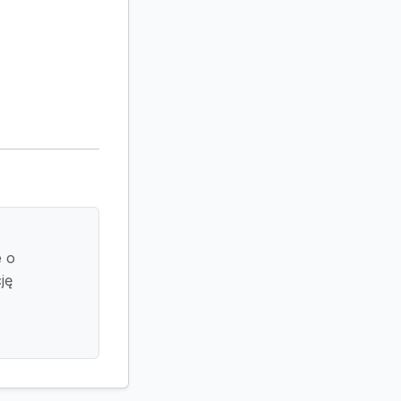
e o
ję