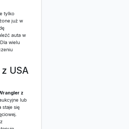
e tylko
ażone już w
dę
aleźć auta w
Dla wielu
czeniu
 z USA
Wrangler z
aukcyjne lub
staje się
ęciowej.
az
stępuje