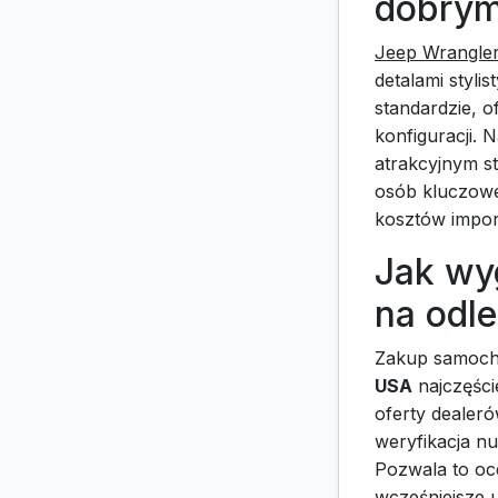
dobry
Jeep Wrangle
detalami styl
standardzie, 
konfiguracji.
atrakcyjnym s
osób kluczowe
kosztów impor
Jak wy
na odl
Zakup samocho
USA
najczęści
oferty dealeró
weryfikacja nu
Pozwala to oc
wcześniejsze 