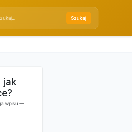
Szukaj
 jak
ce?
cja wpisu —