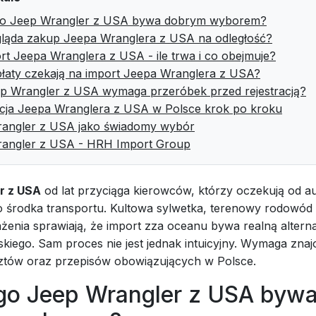
go Jeep Wrangler z USA bywa dobrym wyborem?
ląda zakup Jeepa Wranglera z USA na odległość?
rt Jeepa Wranglera z USA - ile trwa i co obejmuje?
płaty czekają na import Jeepa Wranglera z USA?
p Wrangler z USA wymaga przeróbek przed rejestracją?
acja Jeepa Wranglera z USA w Polsce krok po kroku
angler z USA jako świadomy wybór
angler z USA - HRH Import Group
r z USA
od lat przyciąga kierowców, którzy oczekują od a
ko środka transportu. Kultowa sylwetka, terenowy rodowód 
żenia sprawiają, że import zza oceanu bywa realną alter
kiego. Sam proces nie jest jednak intuicyjny. Wymaga zna
ztów oraz przepisów obowiązujących w Polsce.
go Jeep Wrangler z USA byw