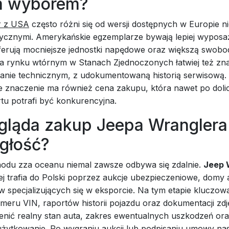
m wyborem?
r z USA
często różni się od wersji dostępnych w Europie ni
istycznymi. Amerykańskie egzemplarze bywają lepiej wypos
oferują mocniejsze jednostki napędowe oraz większą swobo
 Na rynku wtórnym w Stanach Zjednoczonych łatwiej też zn
tanie technicznym, z udokumentowaną historią serwisową. 
 znaczenie ma również cena zakupu, która nawet po doli
tu potrafi być konkurencyjna.
gląda zakup Jeepa Wranglera
egłość?
du zza oceanu niemal zawsze odbywa się zdalnie.
Jeep 
ej trafia do Polski poprzez aukcje ubezpieczeniowe, domy 
w specjalizujących się w eksporcie. Na tym etapie kluczowa 
meru VIN, raportów historii pojazdu oraz dokumentacji zdj
enić realny stan auta, zakres ewentualnych uszkodzeń or
użytkowanie. Po wygraniu aukcji lub podpisaniu umowy na