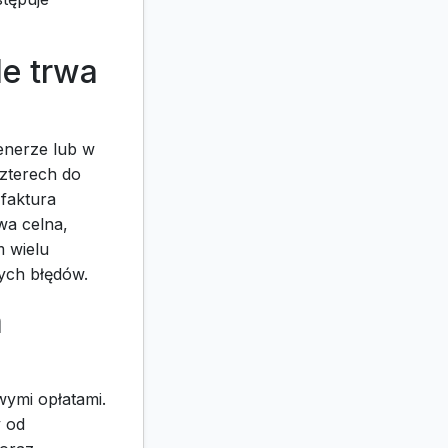
le trwa
enerze lub w
czterech do
 faktura
wa celna,
m wielu
nych błędów.
a
wymi opłatami.
y od