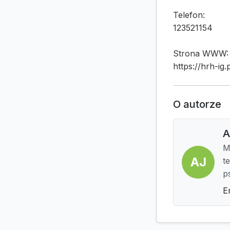
Telefon:
123521154
Strona WWW:
https://hrh-ig.p
O autorze
A
M
AJ
t
p
E