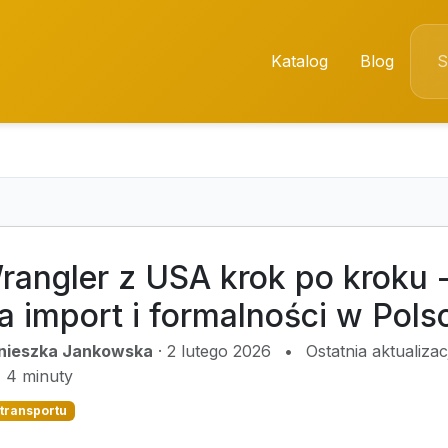
Katalog
Blog
angler z USA krok po kroku -
 import i formalności w Pols
nieszka Jankowska
·
2 lutego 2026
•
Ostatnia aktualiza
4 minuty
 transportu