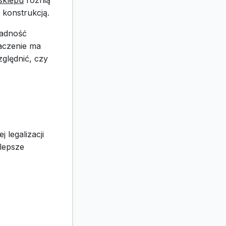
sklepu
różnią
 konstrukcją.
ładność
aczenie ma
ględnić, czy
 legalizacji
jlepsze