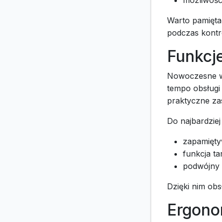
możliwość
Warto pamiętać
podczas kontro
Funkcje
Nowoczesne wag
tempo obsługi 
praktyczne za
Do najbardzie
zapamięty
funkcja t
podwójny w
Dzięki nim obs
Ergono