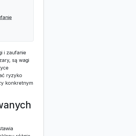
fanie
i i zaufanie
zary, są wagi
tyce
ać ryzyko
rzy konkretnym
awanych
stawia