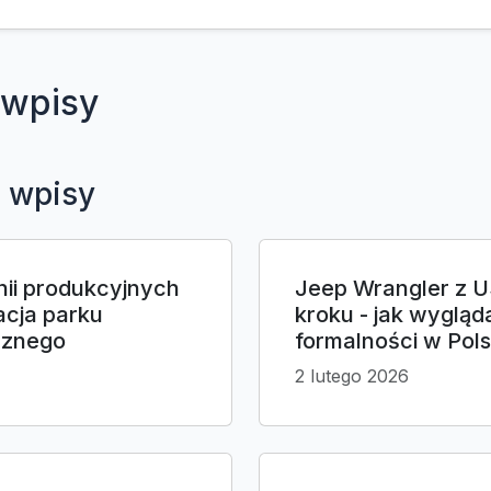
wpisy
 wpisy
inii produkcyjnych
Jeep Wrangler z U
acja parku
kroku - jak wygląda
cznego
formalności w Pol
2 lutego 2026