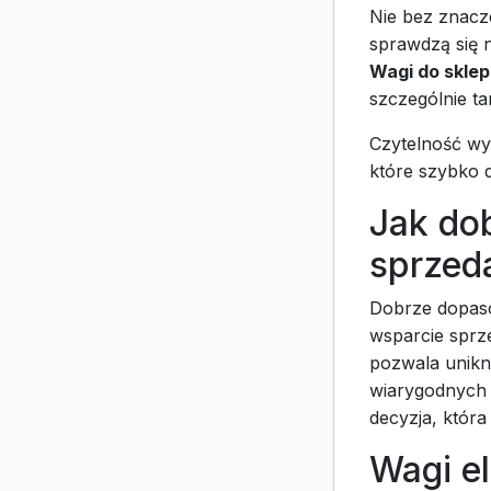
Nie bez znacz
sprawdzą się 
Wagi do skle
szczególnie ta
Czytelność wyś
które szybko d
Jak do
sprzed
Dobrze dopaso
wsparcie sprz
pozwala unikn
wiarygodnych 
decyzja, która
Wagi e