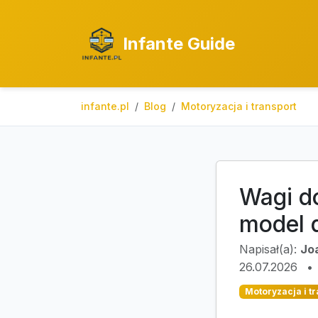
Infante Guide
infante.pl
Blog
Motoryzacja i transport
Wagi d
model 
Napisał(a):
Jo
26.07.2026
•
Motoryzacja i t