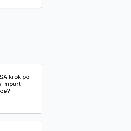
SA krok po
 import i
sce?