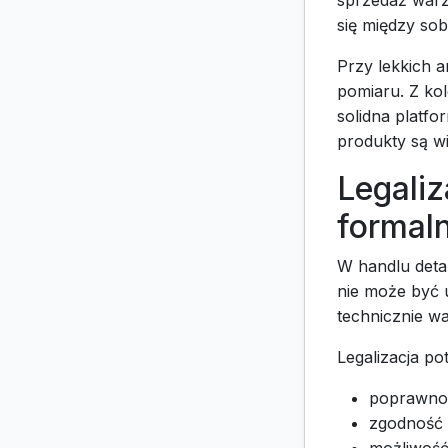
sprzedaż warz
się między sob
Przy lekkich a
pomiaru. Z ko
solidna platf
produkty są w
Legaliz
formal
W handlu detal
nie może być 
technicznie w
Legalizacja po
poprawno
zgodność 