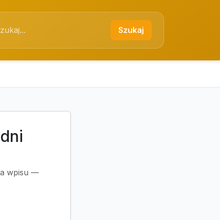
Szukaj
dni
cja wpisu —