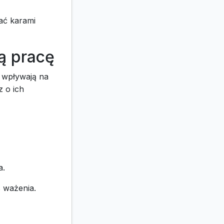
wać karami
ją pracę
e wpływają na
z o ich
a.
s ważenia.