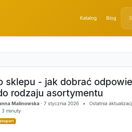
Katalog
Blog
o sklepu - jak dobrać odpowie
do rodzaju asortymentu
anna Malinowska
·
7 stycznia 2026
•
Ostatnia aktualiza
3 minuty
ransport