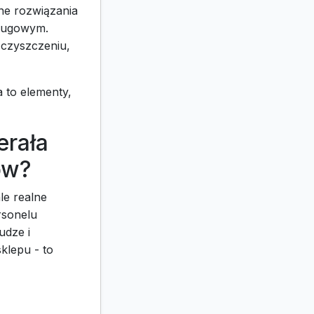
ne rozwiązania
sługowym.
 czyszczeniu,
 to elementy,
erała
ów?
le realne
rsonelu
udze i
klepu - to