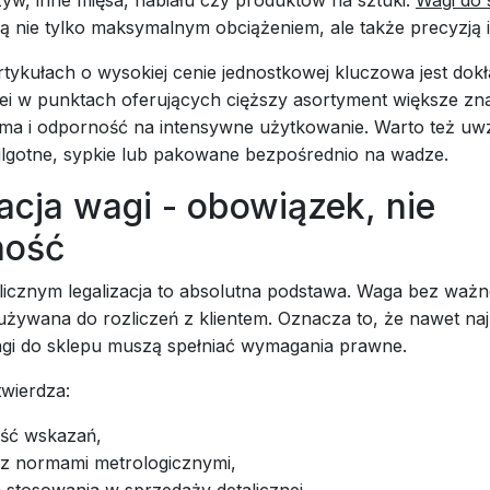
yw, inne mięsa, nabiału czy produktów na sztuki.
Wagi do 
ą nie tylko maksymalnym obciążeniem, ale także precyzją i
rtykułach o wysokiej cenie jednostkowej kluczowa jest dok
lei w punktach oferujących cięższy asortyment większe zn
orma i odporność na intensywne użytkowanie. Warto też uwz
ilgotne, sypkie lub pakowane bezpośrednio na wadze.
acja wagi - obowiązek, nie
ność
icznym legalizacja to absolutna podstawa. Waga bez ważnej
używana do rozliczeń z klientem. Oznacza to, że nawet na
agi do sklepu muszą spełniać wymagania prawne.
twierdza:
ść wskazań,
z normami metrologicznymi,