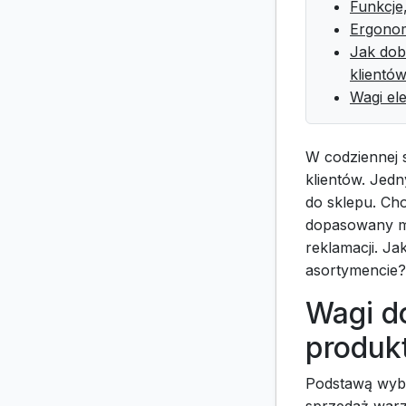
Funkcje
Ergonom
Jak dob
klientó
Wagi el
W codziennej s
klientów. Jedn
do sklepu. Ch
dopasowany mo
reklamacji. Ja
asortymencie?
Wagi d
produk
Podstawą wybo