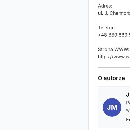
Adres:
ul. J. Chełmo
Telefon:
+48
889 889 
Strona WWW:
https://www.w
O autorze
J
P
JM
w
E