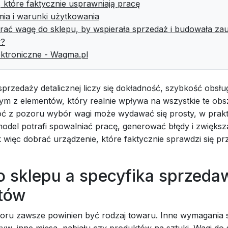
, które faktycznie usprawniają pracę
ia i warunki użytkowania
rać wagę do sklepu, by wspierała sprzedaż i budowała zau
w?
ektroniczne - Wagma.pl
przedaży detalicznej liczy się dokładność, szybkość obsług
ym z elementów, który realnie wpływa na wszystkie te obs
oć z pozoru wybór wagi może wydawać się prosty, w prak
del potrafi spowalniać pracę, generować błędy i zwiększ
k więc dobrać urządzenie, które faktycznie sprawdzi się p
o sklepu a specyfika sprzed
tów
ru zawsze powinien być rodzaj towaru. Inne wymagania 