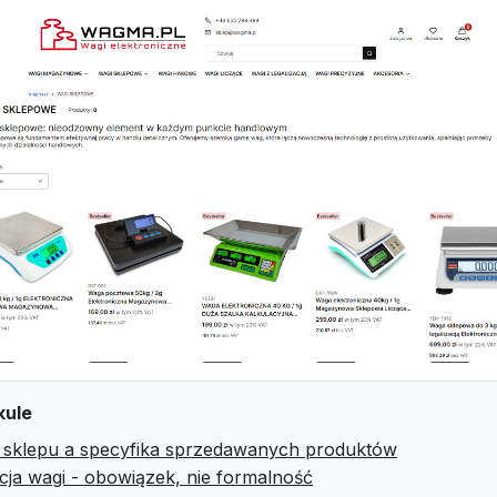
kule
 sklepu a specyfika sprzedawanych produktów
acja wagi - obowiązek, nie formalność