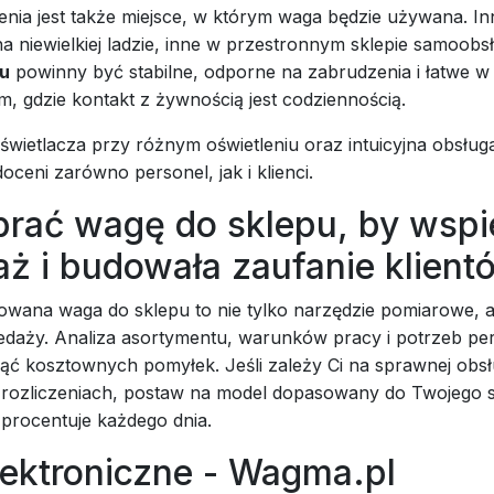
enia jest także miejsce, w którym waga będzie używana. In
na niewielkiej ladzie, inne w przestronnym sklepie samoob
pu
powinny być stabilne, odporne na zabrudzenia i łatwe w
m, gdzie kontakt z żywnością jest codziennością.
wietlacza przy różnym oświetleniu oraz intuicyjna obsługa
oceni zarówno personel, jak i klienci.
brać wagę do sklepu, by wspi
aż i budowała zaufanie klient
wana waga do sklepu to nie tylko narzędzie pomiarowe, a
edaży. Analiza asortymentu, warunków pracy i potrzeb pe
ąć kosztownych pomyłek. Jeśli zależy Ci na sprawnej obsł
rozliczeniach, postaw na model dopasowany do Twojego s
 procentuje każdego dnia.
lektroniczne - Wagma.pl