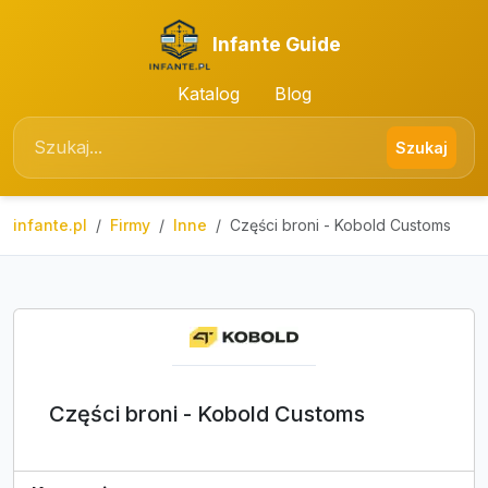
Infante Guide
Katalog
Blog
Szukaj
infante.pl
Firmy
Inne
Części broni - Kobold Customs
Części broni - Kobold Customs