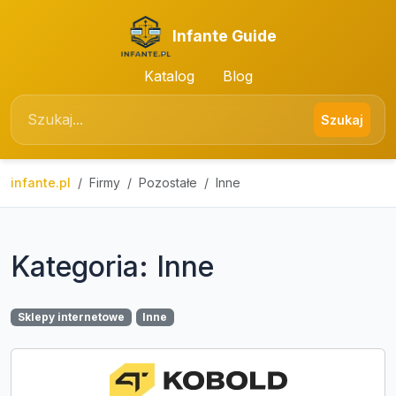
Infante Guide
Katalog
Blog
Szukaj
infante.pl
Firmy
Pozostałe
Inne
Kategoria: Inne
Sklepy internetowe
Inne