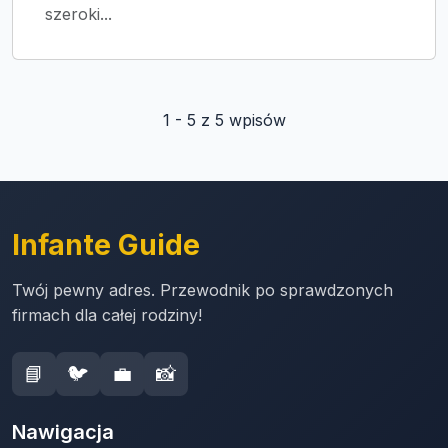
szeroki...
1 - 5 z 5 wpisów
Infante Guide
Twój pewny adres. Przewodnik po sprawdzonych
firmach dla całej rodziny!
📘
🐦
💼
📸
Nawigacja