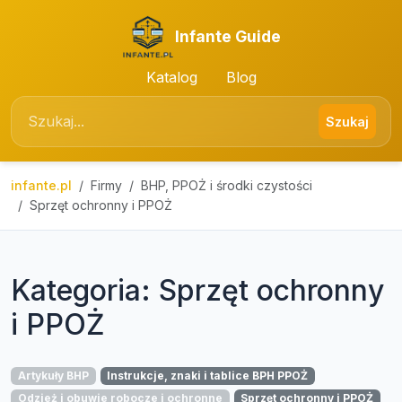
Infante Guide
Katalog
Blog
Szukaj
infante.pl
Firmy
BHP, PPOŻ i środki czystości
Sprzęt ochronny i PPOŻ
Kategoria: Sprzęt ochronny
i PPOŻ
Artykuły BHP
Instrukcje, znaki i tablice BPH PPOŻ
Odzież i obuwie robocze i ochronne
Sprzęt ochronny i PPOŻ