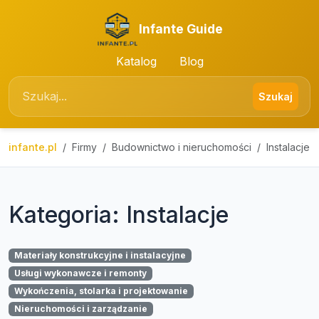
Infante Guide
Katalog
Blog
Szukaj
infante.pl
Firmy
Budownictwo i nieruchomości
Instalacje
Kategoria: Instalacje
Materiały konstrukcyjne i instalacyjne
Usługi wykonawcze i remonty
Wykończenia, stolarka i projektowanie
Nieruchomości i zarządzanie