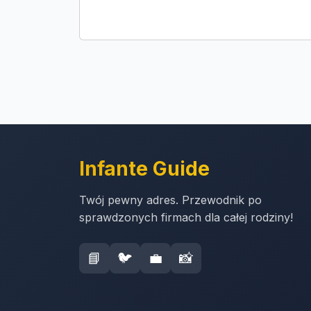
Infante Guide
Twój pewny adres. Przewodnik po
sprawdzonych firmach dla całej rodziny!
📘
🐦
💼
📸