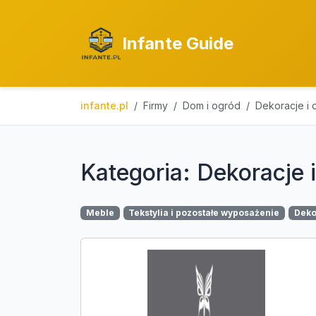
Infante Guide
infante.pl
Firmy
Dom i ogród
Dekoracje i 
Kategoria: Dekoracje i
Meble
Tekstylia i pozostałe wyposażenie
Deko