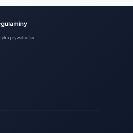
egulaminy
ityka prywatności