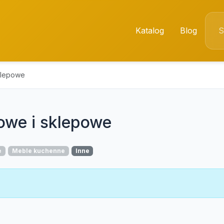
Katalog
Blog
klepowe
rowe i sklepowe
e
Meble kuchenne
Inne