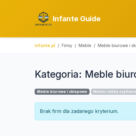
Infante Guide
infante.pl
Firmy
Meble
Meble biurowe i s
Kategoria: Meble biu
Meble biurowe i sklepowe
Meble i łóżka szpitaln
Brak firm dla zadanego kryterium.