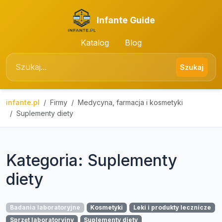
Infante Guide
Katalog
Blog
Szukaj
infante.pl
Firmy
Medycyna, farmacja i kosmetyki
Suplementy diety
Kategoria: Suplementy
diety
Badania laboratoryjne
Kosmetyki
Leki i produkty lecznicze
Sprzęt laboratoryjny
Suplementy diety