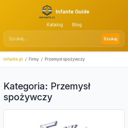
Infante Guide
Katalog
Blog
Szukaj
infante.pl
Firmy
Przemysł spożywczy
Kategoria: Przemysł
spożywczy