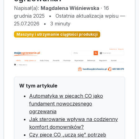
Napisał(a):
Magdalena Wiśniewska
·
16
grudnia 2025
•
Ostatnia aktualizacja wpisu —
25.07.2026
•
3 minuty
Maszyny i utrzymanie ciągłości produkcji
W tym artykule
Automatyka w piecach CO jako
fundament nowoczesnego
ogrzewania
Jak sterowanie wpływa na codzienny
komfort domowników?
Czy piece CO „uczą się” potrzeb