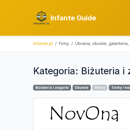
Infante Guide
infante.pl
Firmy
Ubrania, obuwie, galanteria, 
Kategoria: Biżuteria i
Biżuteria i zegarki
Obuwie
Skóry
Torby i wa