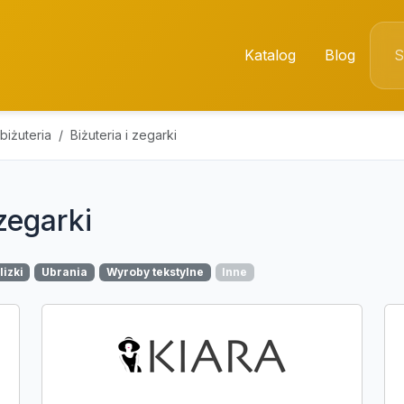
Katalog
Blog
biżuteria
Biżuteria i zegarki
 zegarki
lizki
Ubrania
Wyroby tekstylne
Inne